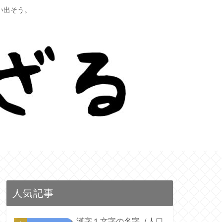
い出そう。
人気記事
漢字１文字の名字（人口